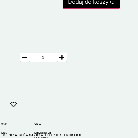
Dodaj do koszyka
SKU
OD16
KAT.
DEKORACJE
STRONA GŁÓWNA
/
OŚWIETLENIE
/
DEKORACJE