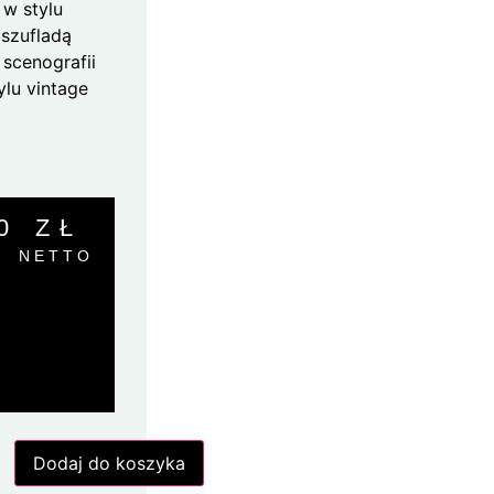
w stylu
szufladą
 scenografii
lu vintage
00
ZŁ
NETTO
Dodaj do koszyka