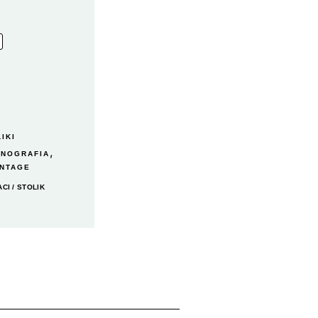
IKI
,
ENOGRAFIA
INTAGE
ACI
/ STOLIK