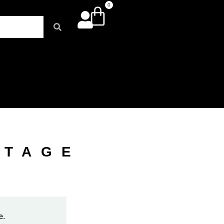
0
NTAGE
e.