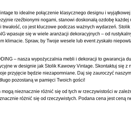
ntage to idealne połączenie klasycznego designu i wyjątkowej
nezyjnie rzeźbionymi nogami, stanowi doskonałą ozdobę każdej 
 i trwałość, co jest kluczowe podczas ważnych wydarzeń. Stol
wpasuje się w wiele aranżacji dekoracyjnych – od rustykalny
m klimacie. Spraw, by Twoje wesele lub event zyskało niepowta
ING – nasza wypożyczalnia mebli i dekoracji to gwarancja 
ycyjne w designie jak Stolik Kawowy Vintage. Skontaktuj się z n
 Twoje przyjęcie będzie niezapomniane. Daj się zauroczyć nasz
długo pozostaną w pamięci Twoich gości!
 mogą nieznacznie różnić się od tych w rzeczywistości w zależ
acznie różnić się od rzeczywistych. Podana cena jest ceną net