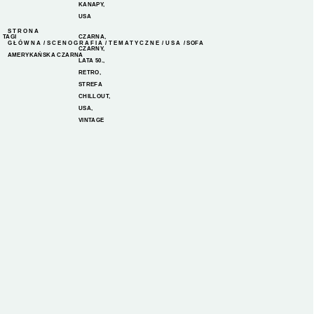
KANAPY
,
USA
STRONA
TAGI
CZARNA
,
GŁÓWNA
/
SCENOGRAFIA
/
TEMATYCZNE
/
USA
/ SOFA
CZARNY
,
AMERYKAŃSKA CZARNA
LATA 50.
,
RETRO
,
STREFA
CHILLOUT
,
USA
,
VINTAGE