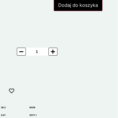
Dodaj do koszyka
SKU
MS09
KAT.
SOFY I