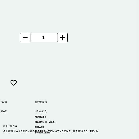
SKU
SDTZW21
KAT.
HAWAJE
,
MORZE I
MARYNISTYKA
,
STRONA
PIRACI
,
GŁÓWNA
/
SCENOGRAFIA
/
TEMATYCZNE
/
HAWAJE
/ REKIN
ZWIERZĘTA