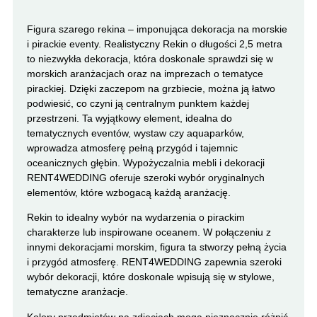
Figura szarego rekina – imponująca dekoracja na morskie
i pirackie eventy. Realistyczny Rekin o długości 2,5 metra
to niezwykła dekoracja, która doskonale sprawdzi się w
morskich aranżacjach oraz na imprezach o tematyce
pirackiej. Dzięki zaczepom na grzbiecie, można ją łatwo
podwiesić, co czyni ją centralnym punktem każdej
przestrzeni. Ta wyjątkowy element, idealna do
tematycznych eventów, wystaw czy aquaparków,
wprowadza atmosferę pełną przygód i tajemnic
oceanicznych głębin. Wypożyczalnia mebli i dekoracji
RENT4WEDDING oferuje szeroki wybór oryginalnych
elementów, które wzbogacą każdą aranżację.
Rekin to idealny wybór na wydarzenia o pirackim
charakterze lub inspirowane oceanem. W połączeniu z
innymi dekoracjami morskim, figura ta stworzy pełną życia
i przygód atmosferę. RENT4WEDDING zapewnia szeroki
wybór dekoracji, które doskonale wpisują się w stylowe,
tematyczne aranżacje.
Kolory przedmiotów na zdjęciach mogą nieznacznie różnić