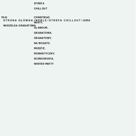
STREFA
CHILLOUT
TAGI
CHRISTMAS
STRONA GŁÓWNA
/
MEBLE
/
STREFA CHILLOUT
/ SOFA
PARTY
,
MUSZELKA GRANATOWA
GLAMOUR
,
GRANATOWA
,
GRANATOWY
,
NA BOGATO
,
PRESTIŻ
,
ROMANTYCZNY
,
SCENOGRAFIA
,
WINTER PARTY