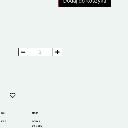
Dodaj do koszyka
SKU
MS15
KAT.
SOFY I
KANAPY
,