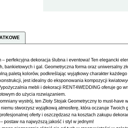
DATKOWE
 – perfekcyjna dekoracja ślubna i eventowa! Ten elegancki elem
, bankietowych i gal. Geometryczna forma oraz uniwersalny złot
ną paletą kolorów, podkreślając wyjątkowy charakter każdego 
j konstrukcji, jest idealny do eksponowania kompozycji kwiatow
Wypożyczalnia mebli i dekoracji RENT4WEDDING oferuje go wr
gotowym do użycia rozwiązaniem.
omniany wystrój, ten Złoty Stojak Geometryczny to must-have w 
 niemu stworzysz wyjątkową atmosferę, która oczaruje Twoich 
fesjonalnej oferty i oszczędzasz na kosztach zakupu dekoracj
– postaw na najwyższą jakość i styl w jednym!