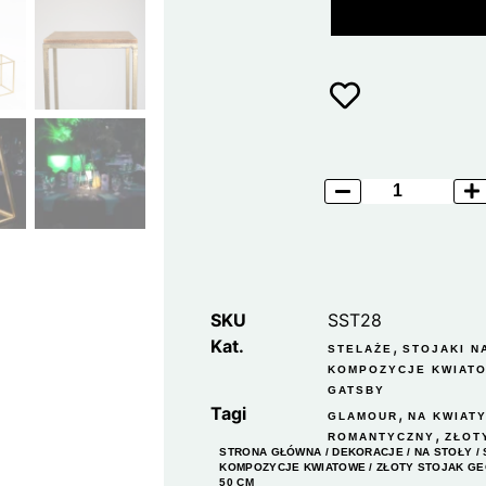
SKU
SST28
Kat.
,
STELAŻE
STOJAKI N
KOMPOZYCJE KWIAT
GATSBY
Tagi
,
GLAMOUR
NA KWIAT
,
ROMANTYCZNY
ZŁOT
STRONA GŁÓWNA
/
DEKORACJE
/
NA STOŁY
/
KOMPOZYCJE KWIATOWE
/ ZŁOTY STOJAK G
50 CM