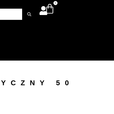
0
YCZNY 50