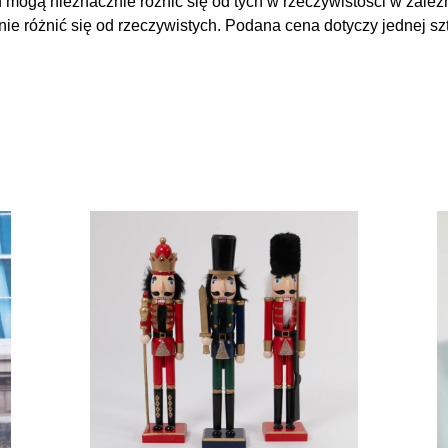
 mogą nieznacznie różnić się od tych w rzeczywistości w zależ
 różnić się od rzeczywistych. Podana cena dotyczy jednej szt