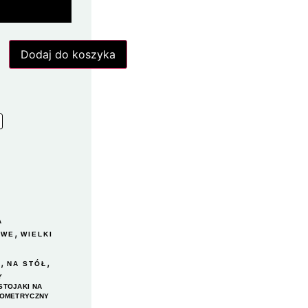
Dodaj do koszyka
A
,
OWE
WIELKI
,
,
Y
NA STÓŁ
Y
STOJAKI NA
EOMETRYCZNY