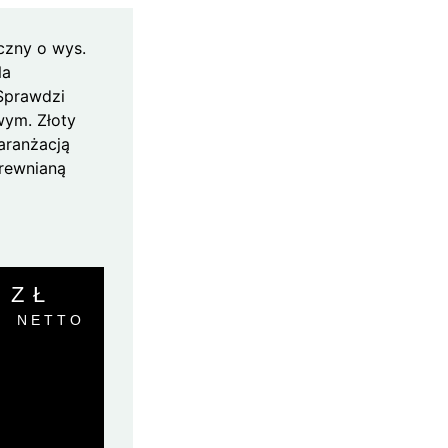
czny o wys.
Na
Sprawdzi
wym. Złoty
aranżacją
rewnianą
0
ZŁ
NETTO