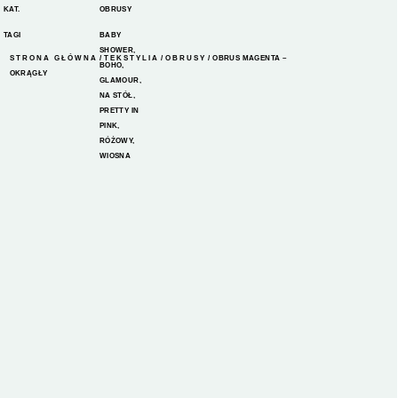
KAT.
OBRUSY
TAGI
BABY
SHOWER
,
STRONA GŁÓWNA
/
TEKSTYLIA
/
OBRUSY
/ OBRUS MAGENTA –
BOHO
,
OKRĄGŁY
GLAMOUR
,
NA STÓŁ
,
PRETTY IN
PINK
,
RÓŻOWY
,
WIOSNA