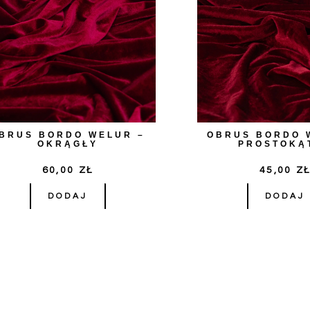
BRUS BORDO WELUR –
OBRUS BORDO 
OKRĄGŁY
PROSTOKĄ
60,00
ZŁ
45,00
Z
DODAJ
DODAJ