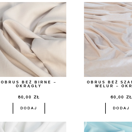
OBRUS BEŻ BIRNE –
OBRUS BEŻ SZA
OKRĄGŁY
WELUR – OK
80,00
ZŁ
60,00
Z
DODAJ
DODAJ