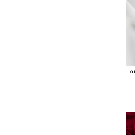
royal
rustykalny
skandynawski
tropikalny
vintage
wiejski
O