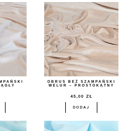
MPAŃSKI
OBRUS BEŻ SZAMPAŃSKI
RĄGŁY
WELUR – PROSTOKĄTNY
Ł
45,00
ZŁ
DODAJ