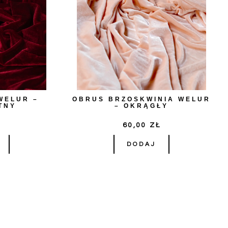
WELUR –
OBRUS BRZOSKWINIA WELUR
TNY
– OKRĄGŁY
Ł
60,00
ZŁ
DODAJ