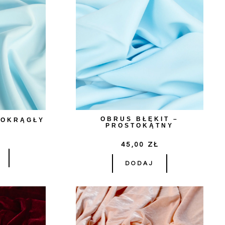
OBRUS BŁĘKIT –
 OKRĄGŁY
PROSTOKĄTNY
Ł
45,00
ZŁ
DODAJ