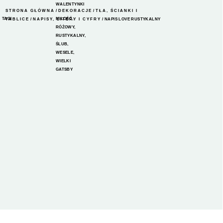
WALENTYNKI
STRONA GŁÓWNA
/
DEKORACJE
/
TŁA, ŚCIANKI I
TAGI
MIŁOŚĆ
,
TABLICE
/
NAPISY, LITERY I CYFRY
/ NAPIS LOVE RUSTYKALNY
RÓŻOWY
,
RUSTYKALNY
,
ŚLUB
,
WESELE
,
WIELKI
GATSBY