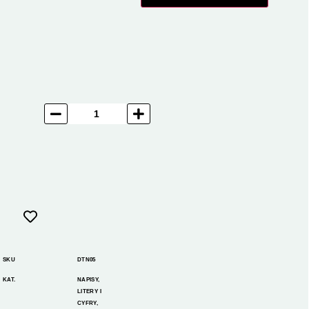
SKU
DTN05
KAT.
NAPISY,
LITERY I
CYFRY
,