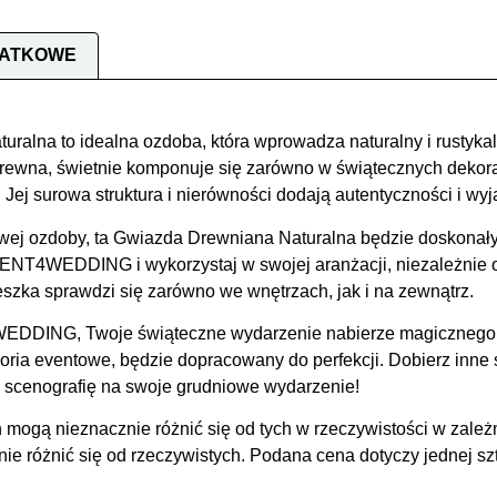
DATKOWE
alna to idealna ozdoba, która wprowadza naturalny i rustykaln
ewna, świetnie komponuje się zarówno w świątecznych dekoracj
 Jej surowa struktura i nierówności dodają autentyczności i wy
ylowej ozdoby, ta Gwiazda Drewniana Naturalna będzie doskona
RENT4WEDDING i wykorzystaj w swojej aranżacji, niezależnie od
szka sprawdzi się zarówno we wnętrzach, jak i na zewnątrz.
DDING, Twoje świąteczne wydarzenie nabierze magicznego ch
oria eventowe, będzie dopracowany do perfekcji. Dobierz inne
 scenografię na swoje grudniowe wydarzenie!
 mogą nieznacznie różnić się od tych w rzeczywistości w zależ
 różnić się od rzeczywistych. Podana cena dotyczy jednej szt