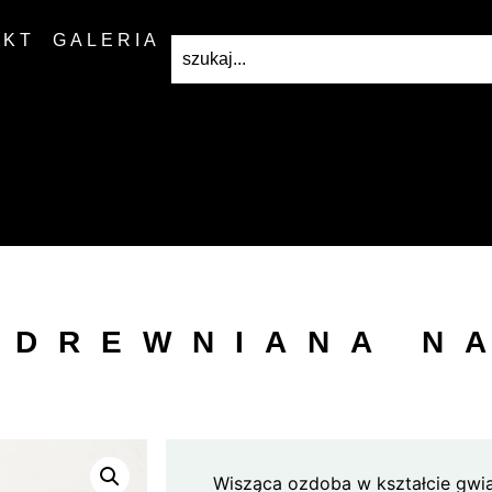
AKT
GALERIA
 DREWNIANA N
Wisząca ozdoba w kształcie gwi