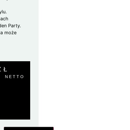
lu.
jach
den Party.
wa może
ZŁ
NETTO