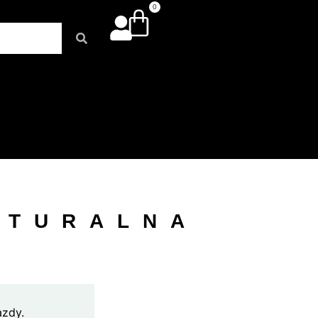
0
ATURALNA
azdy.