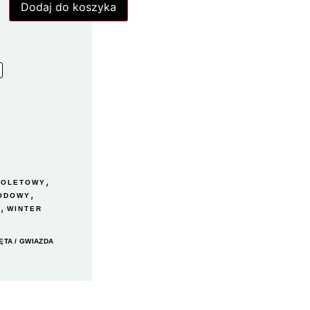
Dodaj do koszyka
,
IOLETOWY
,
ODOWY
,
A
WINTER
ĘTA
/ GWIAZDA