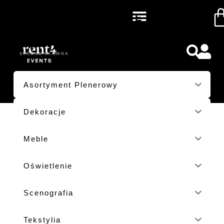
WESELE
STRONA GŁÓWNA
/ PRODUKTY OZNACZONE “WESELE”
Asortyment Plenerowy
Dekoracje
Meble
Oświetlenie
Scenografia
Tekstylia