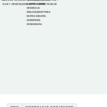
STRONA GŁÓWNA
/
DEKORACJE
/
LUSTRA I
& WHITE
,
CZARNY
,
RAMY
/ PROSTOKĄTNE LUSTRO CZARNE 78×196 CM
DEKORACJA
WIELKOGABARYTOWA
,
EKSTRA DODATEK
,
GARDEROBA
,
SCENOGRAFIA