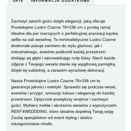
OPIS
INFORMACJE DODATKOWE
Zachwyć swoich gości dzięki elegancji, jaką oferuje
Prostokątne Lustro Czarne 78×196 cm z prostą ramą!
Idealne dla par marzących o perfekcyjnej aranżacji kącika
selfie na sali weselnej. To minimalistyczne Lustro Czarne
doskonale pasuje zarówno do stylu glamour, jak i
industrialnego, świetnie podkreśli każdą przestrzeń,
dodając jej głębi i wprowadzając nutę klasy. Niech każde
zdjęcie z Twojego wesela stanie się wyjątkową pamiątką
dzięki tej subtelnej, a zarazem wyrazistej dekoracji.
Nasze Prostokątne Lustro Czarne 78×196 cm to
gwarancja jakości i estetyki. Sprawdzi się podczas wesel,
eventów i przyjęć, wnosząc luksus i elegancję do każdej
przestrzeni. Optycznie powiększy wnętrze i zachwyci
gości. Wybierz meble i akcesoria weselne z wypożyczalni
RENT4WEDDDING, które idealnie dopełnią Twoją wizję.
Zaufaj specjalistom od event styling i stwórz
niezapomniane chwile.