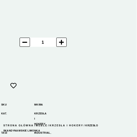
SKU
MK09A
KAT.
KRZESŁA
I
HOKERY
STRONA GŁÓWNA
/
MEBLE
/
KRZESŁA I HOKERY
/ KRZESŁO
SKANDYNAWSKIE LIMONKA
TAGI
INDUSTRIAL
,