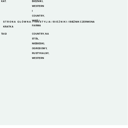
KAT.
BIEŻNIKI
,
WESTERN
I
COUNTRY
,
WIEŚ I
STRONA GŁÓWNA
/
TEKSTYLIA
/
BIEŻNIKI
/ BIEŻNIK CZERWONA
FARMA
KRATKA
TAGI
COUNTRY
,
NA
STÓŁ
,
NIEBIESKI
,
OGRODOWY
,
RUSTYKALNY
,
WESTERN