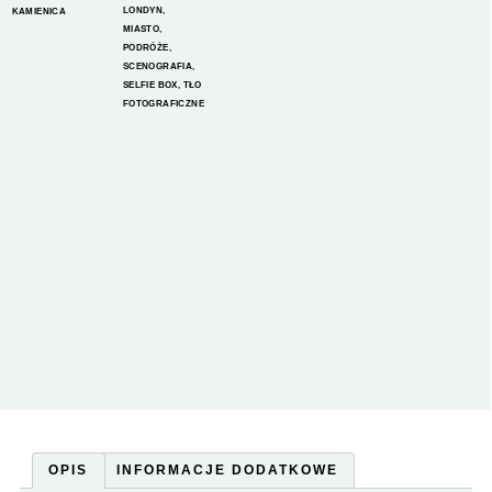
LONDYN
,
KAMIENICA
MIASTO
,
PODRÓŻE
,
SCENOGRAFIA
,
SELFIE BOX
,
TŁO
FOTOGRAFICZNE
OPIS
INFORMACJE DODATKOWE