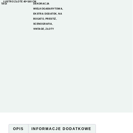
LUSTRO ZŁOTE 40×160 CM
TAGI
DEKORACJA
WIELKOGABARYTOWA
,
EKSTRA DODATEK
,
NA
BOGATO
,
PRESTIŻ
,
SCENOGRAFIA
,
VINTAGE
,
ZŁOTY
OPIS
INFORMACJE DODATKOWE