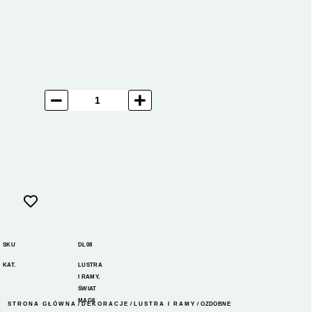
SKU
DL08
KAT.
LUSTRA
I RAMY
,
ŚWIAT
MAGII
STRONA GŁÓWNA
/
DEKORACJE
/
LUSTRA I RAMY
/ OZDOBNE