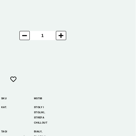
SKU
MST08
KAT.
STOŁY I
STOLIKI
,
STREFA
CHILLOUT
TAGI
BIAŁY
,