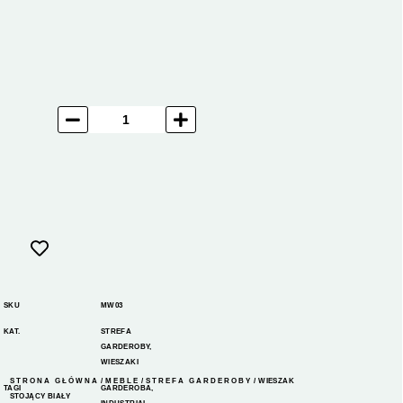
SKU
MW03
KAT.
STREFA
GARDEROBY
,
WIESZAKI
STRONA GŁÓWNA
/
MEBLE
/
STREFA GARDEROBY
/ WIESZAK
TAGI
GARDEROBA
,
STOJĄCY BIAŁY