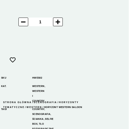
SKU
HWES02
KAT.
WESTERN
,
WESTERN
I
COUNTRY
STRONA GŁÓWNA
/
SCENOGRAFIA
/
HORYZONTY
TEMATYCZNE
/
WESTERN
/ HORYZONT WESTERN SALOON
TAGI
COUNTRY
,
SCENOGRAFIA
,
ŚCIANKA
,
SELFIE
BOX
,
TŁO
FOTOGRAFICZNE
,