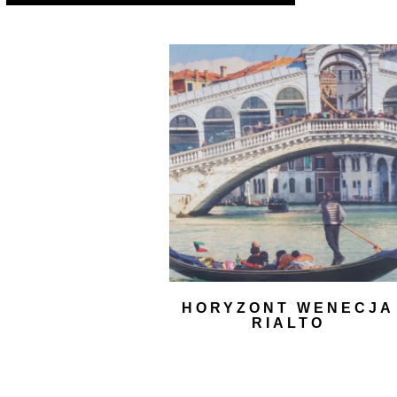
HORYZONT WENECJA
RIALTO
1000,00
zł
DODAJ