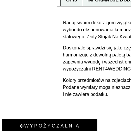
Nadaj swoim dekoracjom wyjątkow
wybór do eksponowania kompozyc
stalowego, Złoty Stojak Na Kwia
Doskonale sprawdzi się jako częś
harmonizuje z dowolną paletą ba
zapewnia wygodę i wszechstronno
wypożyczalni RENT4WEDDING moż
Kolory przedmiotów na zdjęciach
Podane wymiary mogą nieznacznie
i nie zawiera podatku.
WYPOŻYCZALNIA