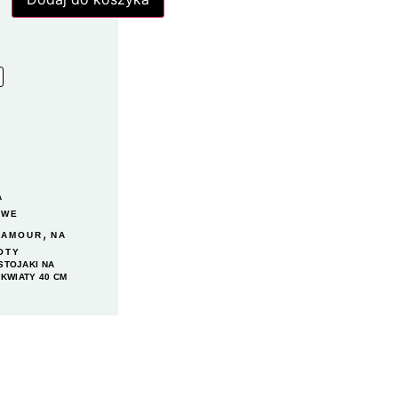
A
OWE
,
LAMOUR
NA
OTY
STOJAKI NA
 KWIATY 40 CM