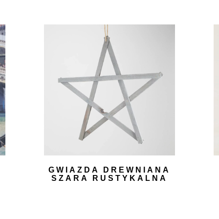
GWIAZDA DREWNIANA
SZARA RUSTYKALNA
15,00
zł
DODAJ