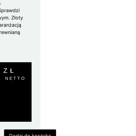
a
Sprawdzi
wym. Złoty
aranżacją
rewnianą
0
ZŁ
NETTO
Dodaj do koszyka