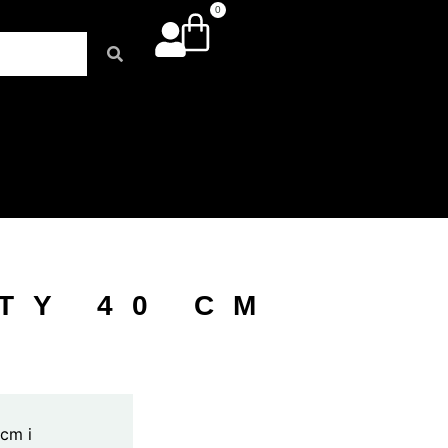
0
TY 40 CM
 cm i