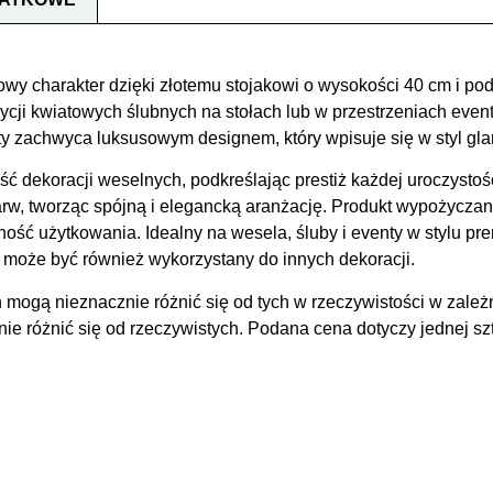
y charakter dzięki złotemu stojakowi o wysokości 40 cm i pod
ji kwiatowych ślubnych na stołach lub w przestrzeniach even
ty zachwyca luksusowym designem, który wpisuje się w styl glam
ć dekoracji weselnych, podkreślając prestiż każdej uroczystości
rw, tworząc spójną i elegancką aranżację. Produkt wypożyczan
ść użytkowania. Idealny na wesela, śluby i eventy w stylu pre
e być również wykorzystany do innych dekoracji.
 mogą nieznacznie różnić się od tych w rzeczywistości w zależ
 różnić się od rzeczywistych. Podana cena dotyczy jednej szt