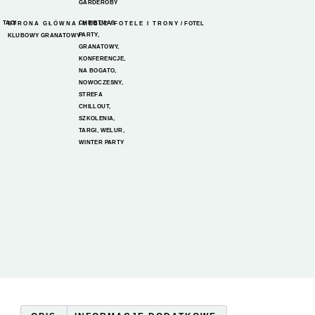
GARDEROBY
TAGI
CHRISTMAS
STRONA GŁÓWNA
/
MEBLE
/
FOTELE I TRONY
/ FOTEL
PARTY
,
KLUBOWY GRANATOWY
GRANATOWY
,
KONFERENCJE
,
NA BOGATO
,
NOWOCZESNY
,
STREFA
CHILLOUT
,
SZKOLENIA
,
TARGI
,
WELUR
,
WINTER PARTY