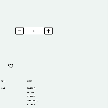
SKU
MF03
KAT.
FOTELE I
TRONY
,
STREFA
CHILLOUT
,
STREFA