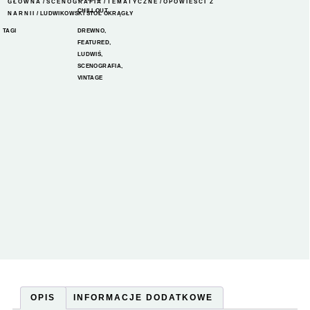
GŁÓWNA
/
SCENOGRAFIA
/
TEMATYCZNE
/
OPOWIEŚCI Z
CHILLOUT
NARNII
/ LUDWIKOWSKI STÓŁ OKRĄGŁY
TAGI
DREWNO
,
FEATURED
,
LUDWIŚ
,
SCENOGRAFIA
,
VINTAGE
OPIS
INFORMACJE DODATKOWE