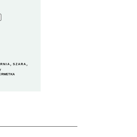
,
,
RNIA
SZARA
Y
ERWETKA