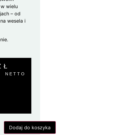
 w wielu
jach – od
na wesela i
nie.
ZŁ
NETTO
Dodaj do koszyka