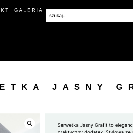
AKT
GALERIA
ETKA JASNY G
Serwetka Jasny Grafit to eleganck
praktyczny dodatek. Stylowa ze