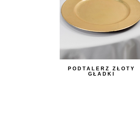
PODTALERZ ZŁOTY
GŁADKI
3,00
zł
DODAJ