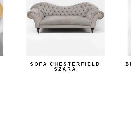
SOFA CHESTERFIELD
B
SZARA
350,00
zł
DODAJ