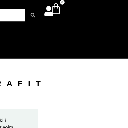
0
RAFIT
i i
 swoim