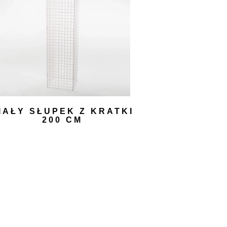
IAŁY SŁUPEK Z KRATKI
200 CM
200,00
zł
DODAJ