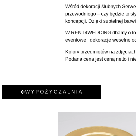
Wśród dekoracji ślubnych Serwe
przewodniego – czy będzie to sty
koncepcji. Dzięki subtelnej barw
W RENT4WEDDING dbamy o to, by 
eventowe i dekoracje weselne o
Kolory przedmiotów na zdjęciach
Podana cena jest ceną netto i ni
WYPOŻYCZALNIA