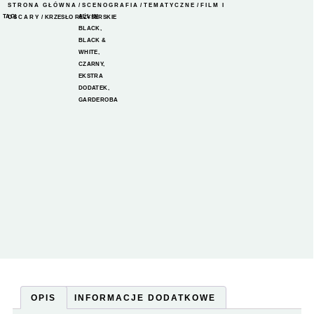
STRONA GŁÓWNA
/
SCENOGRAFIA
/
TEMATYCZNE
/
FILM I
TAGI
ALL IN
OSCARY
/ KRZESŁO REŻYSERSKIE
BLACK
,
BLACK &
WHITE
,
CZARNY
,
EKSTRA
DODATEK
,
GARDEROBA
OPIS
INFORMACJE DODATKOWE