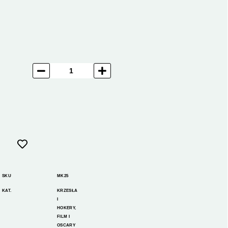
SKU
MK25
KAT.
KRZESŁA
I
HOKERY
,
FILM I
OSCARY