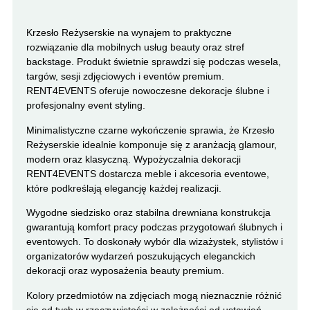
Krzesło Reżyserskie na wynajem to praktyczne
rozwiązanie dla mobilnych usług beauty oraz stref
backstage. Produkt świetnie sprawdzi się podczas wesela,
targów, sesji zdjęciowych i eventów premium.
RENT4EVENTS oferuje nowoczesne dekoracje ślubne i
profesjonalny event styling.
Minimalistyczne czarne wykończenie sprawia, że Krzesło
Reżyserskie idealnie komponuje się z aranżacją glamour,
modern oraz klasyczną. Wypożyczalnia dekoracji
RENT4EVENTS dostarcza meble i akcesoria eventowe,
które podkreślają elegancję każdej realizacji.
Wygodne siedzisko oraz stabilna drewniana konstrukcja
gwarantują komfort pracy podczas przygotowań ślubnych i
eventowych. To doskonały wybór dla wizażystek, stylistów i
organizatorów wydarzeń poszukujących eleganckich
dekoracji oraz wyposażenia beauty premium.
Kolory przedmiotów na zdjęciach mogą nieznacznie różnić
się od tych w rzeczywistości w zależności od ustawień