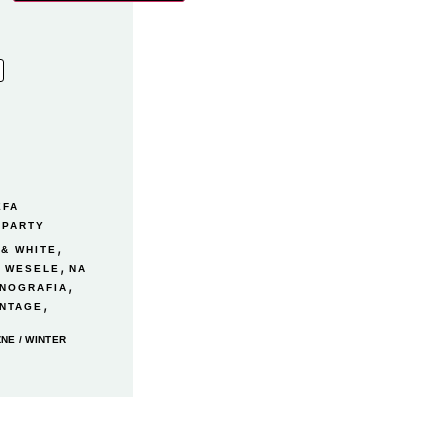
EFA
 PARTY
,
 & WHITE
,
A WESELE
NA
,
NOGRAFIA
,
INTAGE
ZNE
/
WINTER