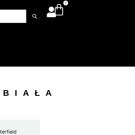
0
 BIAŁA
erfield