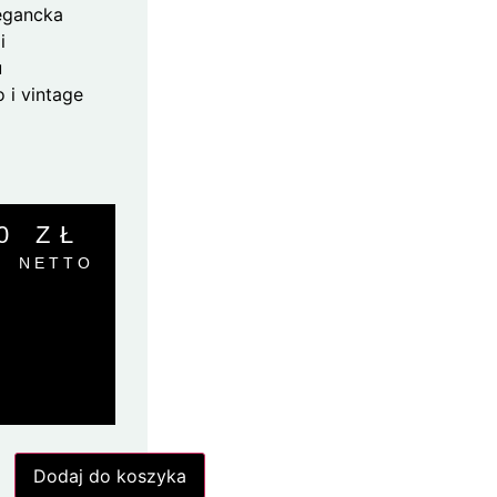
legancka
i
u
o i vintage
00
ZŁ
NETTO
Dodaj do koszyka