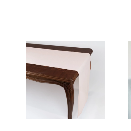
BIEŻNIK RÓŻ WENECKI