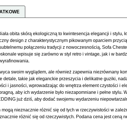
DATKOWE
ała obita skórą ekologiczną to kwintesencja elegancji i stylu,
yczny design z charakterystycznym pikowanym oparciem przycią
subtelnemu połączeniu tradycji z nowoczesnością, Sofa Chester
nale wpisuje się zarówno w styl retro i vintage, jak i w bard
 wyrafinowania.
chwyca swoim wyglądem, ale również zapewnia niezrównany kom
detale, takie jak eleganckie przeszycia i delikatne guziki, nad
ci i jasności, wprowadzając do wnętrza element czystości i ele
y pragną, aby ich wydarzenie było niezapomniane i pełne stylu. 
ING już dziś, aby dodać swojemu wydarzeniu niepowtarzalneg
 mogą nieznacznie różnić się od tych w rzeczywistości w zależ
acznie różnić się od rzeczywistych. Podana cena jest ceną net