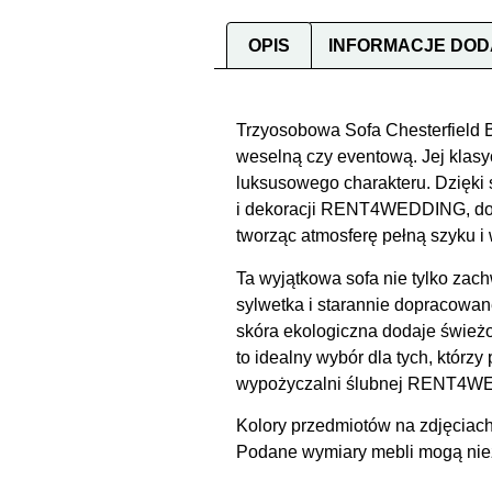
OPIS
INFORMACJE DO
Trzyosobowa Sofa Chesterfield Bi
weselną czy eventową. Jej klas
luksusowego charakteru. Dzięki 
i dekoracji RENT4WEDDING, dosko
tworząc atmosferę pełną szyku i
Ta wyjątkowa sofa nie tylko za
sylwetka i starannie dopracowane 
skóra ekologiczna dodaje świeżoś
to idealny wybór dla tych, którz
wypożyczalni ślubnej RENT4WEDD
Kolory przedmiotów na zdjęciach
Podane wymiary mebli mogą niezn