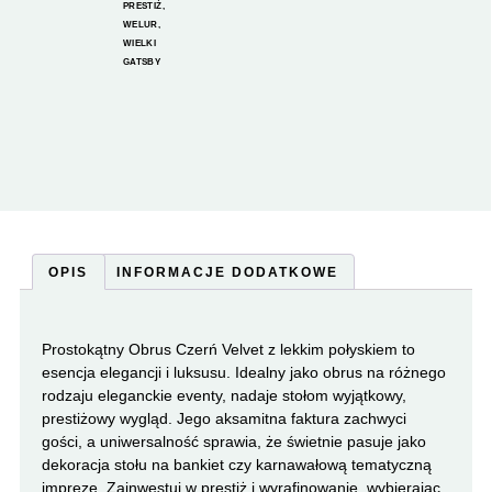
PRESTIŻ
,
WELUR
,
WIELKI
GATSBY
OPIS
INFORMACJE DODATKOWE
Prostokątny Obrus Czerń Velvet z lekkim połyskiem to
esencja elegancji i luksusu. Idealny jako obrus na różnego
rodzaju eleganckie eventy, nadaje stołom wyjątkowy,
prestiżowy wygląd. Jego aksamitna faktura zachwyci
gości, a uniwersalność sprawia, że świetnie pasuje jako
dekoracja stołu na bankiet czy karnawałową tematyczną
imprezę. Zainwestuj w prestiż i wyrafinowanie, wybierając