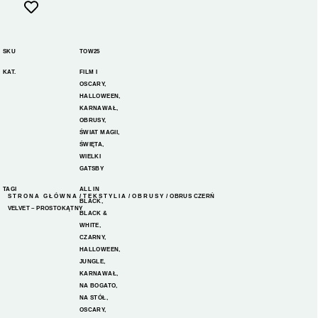
SKU
TOW25
KAT.
FILM I
OSCARY
,
HALLOWEEN
,
KARNAWAŁ
,
OBRUSY
,
ŚWIAT MAGII
,
ŚWIĘTA
,
WIELKI
GATSBY
TAGI
ALL IN
STRONA GŁÓWNA
/
TEKSTYLIA
/
OBRUSY
/ OBRUS CZERŃ
BLACK
,
VELVET – PROSTOKĄTNY
BLACK &
WHITE
,
CZARNY
,
HALLOWEEN
,
JUNGLE
,
KARNAWAŁ
,
NA BOGATO
,
NA STÓŁ
,
OSCARY
,