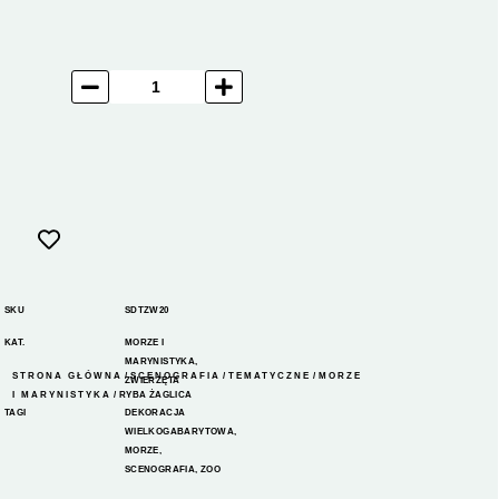
SKU
SDTZW20
KAT.
MORZE I
MARYNISTYKA
,
STRONA GŁÓWNA
/
SCENOGRAFIA
/
TEMATYCZNE
/
MORZE
ZWIERZĘTA
I MARYNISTYKA
/ RYBA ŻAGLICA
TAGI
DEKORACJA
WIELKOGABARYTOWA
,
MORZE
,
SCENOGRAFIA
,
ZOO