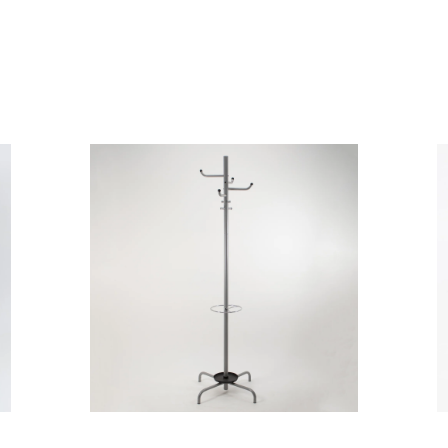
WIESZAK STOJĄCY