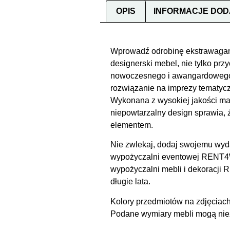
OPIS
INFORMACJE DO
Wprowadź odrobinę ekstrawagancj
designerski mebel, nie tylko prz
nowoczesnego i awangardowego 
rozwiązanie na imprezy tematyczn
Wykonana z wysokiej jakości mate
niepowtarzalny design sprawia, 
elementem.
Nie zwlekaj, dodaj swojemu wyda
wypożyczalni eventowej RENT4WE
wypożyczalni mebli i dekoracji
długie lata.
Kolory przedmiotów na zdjęciach
Podane wymiary mebli mogą niezn