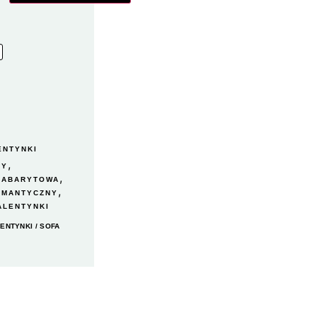
ENTYNKI
,
NY
,
GABARYTOWA
,
OMANTYCZNY
ALENTYNKI
ENTYNKI
/ SOFA