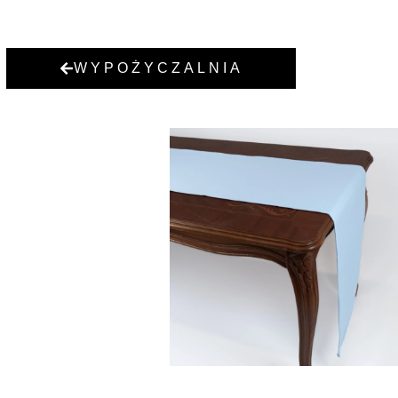
WYPOŻYCZALNIA
BIEŻNIK BŁĘKIT