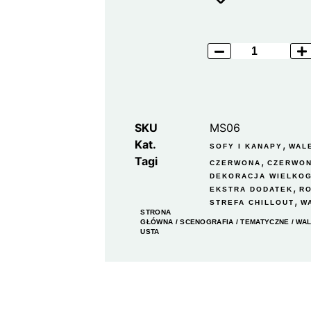
SKU
MS06
Kat.
,
SOFY I KANAPY
WAL
Tagi
,
CZERWONA
CZERWO
DEKORACJA WIELKO
,
EKSTRA DODATEK
R
,
STREFA CHILLOUT
W
STRONA
GŁÓWNA
/
SCENOGRAFIA
/
TEMATYCZNE
/
WAL
USTA