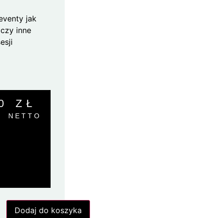
eventy jak
 czy inne
esji
00
ZŁ
NETTO
Dodaj do koszyka