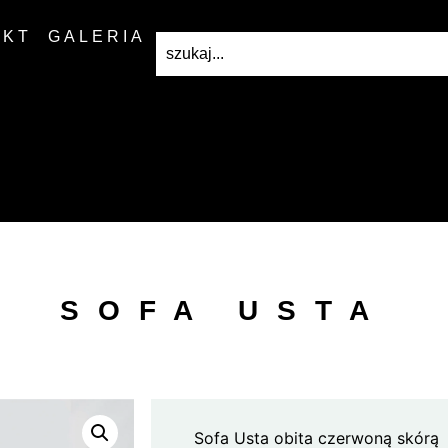
AKT
GALERIA
SOFA USTA
Sofa Usta obita czerwoną skórą