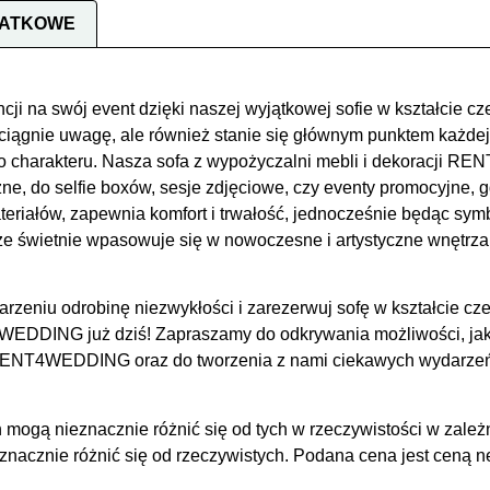
DATKOWE
i na swój event dzięki naszej wyjątkowej sofie w kształcie cze
yciągnie uwagę, ale również stanie się głównym punktem każdej 
charakteru. Nasza sofa z wypożyczalni mebli i dekoracji R
e, do selfie boxów, sesje zdjęciowe, czy eventy promocyjne, gd
riałów, zapewnia komfort i trwałość, jednocześnie będąc symbo
że świetnie wpasowuje się w nowoczesne i artystyczne wnętrza, 
rzeniu odrobinę niezwykłości i zarezerwuj sofę w kształcie cz
DDING już dziś! Zapraszamy do odkrywania możliwości, jaki
 RENT4WEDDING oraz do tworzenia z nami ciekawych wydarzeń
 mogą nieznacznie różnić się od tych w rzeczywistości w zależ
acznie różnić się od rzeczywistych. Podana cena jest ceną net