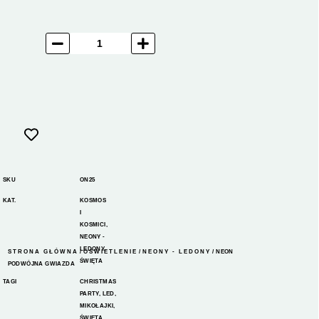
SKU
ON25
KAT.
KOSMOS
I
KOSMICI
,
NEONY -
LEDONY
,
STRONA GŁÓWNA
/
OŚWIETLENIE
/
NEONY - LEDONY
/ NEON
ŚWIĘTA
PODWÓJNA GWIAZDA
TAGI
CHRISTMAS
PARTY
,
LED
,
MIKOŁAJKI
,
ŚWIĘTA
,