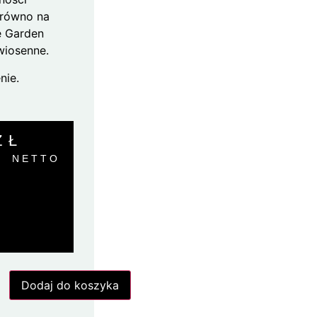
zarówno na
e Garden
 wiosenne.
nie.
ZŁ
NETTO
Dodaj do koszyka