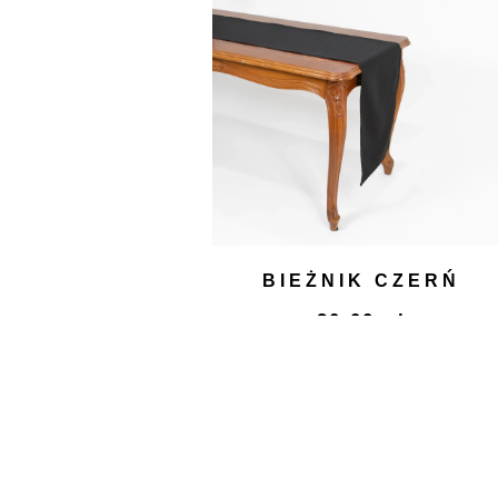
BIEŻNIK CZERŃ
20,00
zł
DODAJ