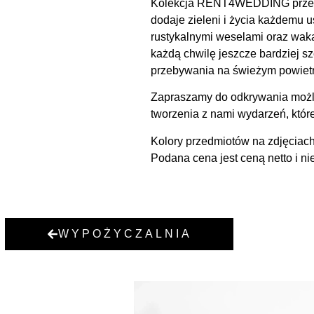
Kolekcja RENT4WEDDING przedstaw
dodaje zieleni i życia każdemu u
rustykalnymi weselami oraz wakac
każdą chwilę jeszcze bardziej sz
przebywania na świeżym powietrz
Zapraszamy do odkrywania możli
tworzenia z nami wydarzeń, któr
Kolory przedmiotów na zdjęciach
Podana cena jest ceną netto i ni
WYPOŻYCZALNIA