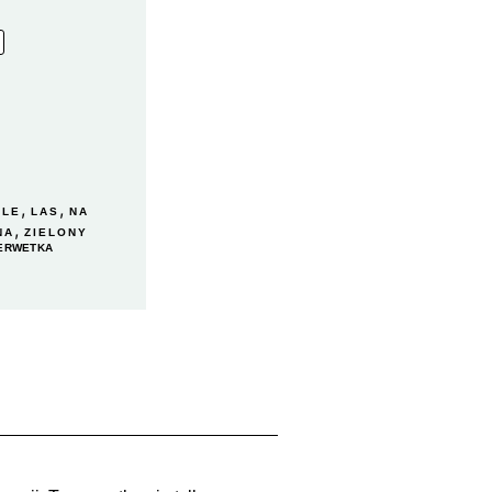
,
,
GLE
LAS
NA
,
NA
ZIELONY
ERWETKA