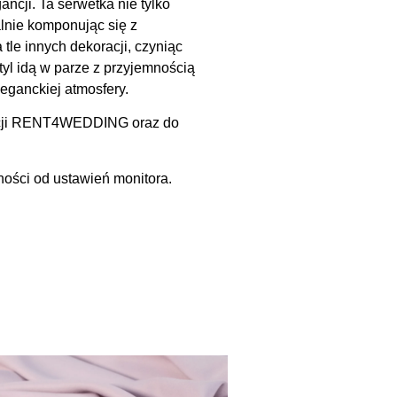
cji. Ta serwetka nie tylko
alnie komponując się z
tle innych dekoracji, czyniąc
tyl idą w parze z przyjemnością
eganckiej atmosfery.
oracji RENT4WEDDING oraz do
ności od ustawień monitora.