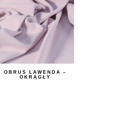
OBRUS LAWENDA –
OKRĄGŁY
60,00
zł
DODAJ