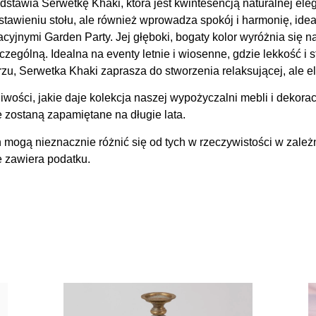
ia Serwetkę Khaki, która jest kwintesencją naturalnej elegan
stawieniu stołu, ale również wprowadza spokój i harmonię, ide
yjnymi Garden Party. Jej głęboki, bogaty kolor wyróżnia się na 
czególną. Idealna na eventy letnie i wiosenne, gdzie lekkość i s
u, Serwetka Khaki zaprasza do stworzenia relaksującej, ale el
wości, jakie daje kolekcja naszej wypożyczalni mebli i dek
e zostaną zapamiętane na długie lata.
 mogą nieznacznie różnić się od tych w rzeczywistości w zależ
e zawiera podatku.