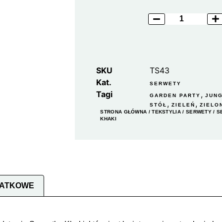
SKU
TS43
Kat.
SERWETY
Tagi
,
GARDEN PARTY
JUN
,
,
STÓŁ
ZIELEŃ
ZIELO
STRONA GŁÓWNA
/
TEKSTYLIA
/
SERWETY
/ S
KHAKI
DATKOWE