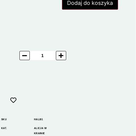
Dodaj do koszyka
SKU
HALI01
KAT.
ALICJA W
KRAINIE