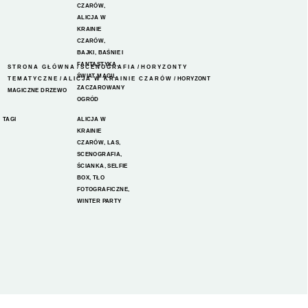
CZARÓW
,
ALICJA W
KRAINIE
CZARÓW
,
BAJKI, BAŚNIE I
FANTASTYKA
,
STRONA GŁÓWNA
/
SCENOGRAFIA
/
HORYZONTY
ŚWIAT MAGII
,
TEMATYCZNE
/
ALICJA W KRAINIE CZARÓW
/ HORYZONT
ZACZAROWANY
MAGICZNE DRZEWO
OGRÓD
TAGI
ALICJA W
KRAINIE
CZARÓW
,
LAS
,
SCENOGRAFIA
,
ŚCIANKA
,
SELFIE
BOX
,
TŁO
FOTOGRAFICZNE
,
WINTER PARTY