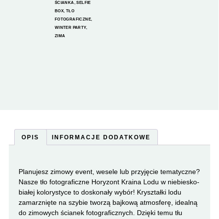
ŚCIANKA
,
SELFIE
BOX
,
TŁO
FOTOGRAFICZNE
,
WINTER PARTY
,
ZIMA
OPIS
INFORMACJE DODATKOWE
Planujesz zimowy event, wesele lub przyjęcie tematyczne?
Nasze tło fotograficzne Horyzont Kraina Lodu w niebiesko-
białej kolorystyce to doskonały wybór! Kryształki lodu
zamarznięte na szybie tworzą bajkową atmosferę, idealną
do zimowych ścianek fotograficznych. Dzięki temu tłu