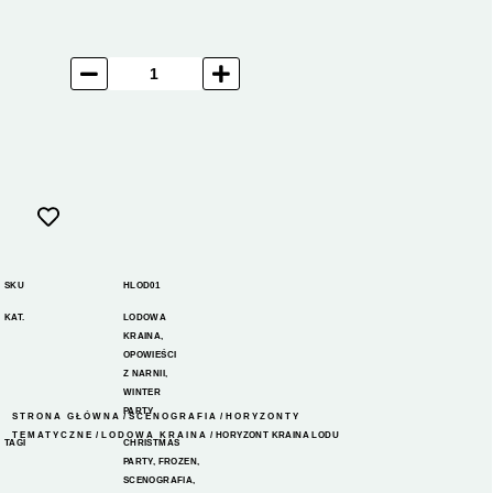
SKU
HLOD01
KAT.
LODOWA
KRAINA
,
OPOWIEŚCI
Z NARNII
,
WINTER
PARTY
STRONA GŁÓWNA
/
SCENOGRAFIA
/
HORYZONTY
TEMATYCZNE
/
LODOWA KRAINA
/ HORYZONT KRAINA LODU
TAGI
CHRISTMAS
PARTY
,
FROZEN
,
SCENOGRAFIA
,