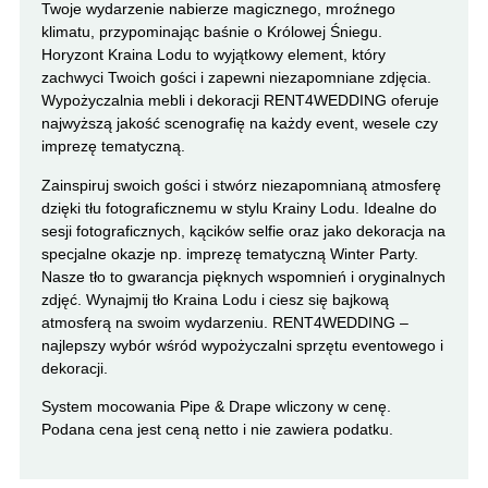
Twoje wydarzenie nabierze magicznego, mroźnego
klimatu, przypominając baśnie o Królowej Śniegu.
Horyzont Kraina Lodu to wyjątkowy element, który
zachwyci Twoich gości i zapewni niezapomniane zdjęcia.
Wypożyczalnia mebli i dekoracji RENT4WEDDING oferuje
najwyższą jakość scenografię na każdy event, wesele czy
imprezę tematyczną.
Zainspiruj swoich gości i stwórz niezapomnianą atmosferę
dzięki tłu fotograficznemu w stylu Krainy Lodu. Idealne do
sesji fotograficznych, kącików selfie oraz jako dekoracja na
specjalne okazje np. imprezę tematyczną Winter Party.
Nasze tło to gwarancja pięknych wspomnień i oryginalnych
zdjęć. Wynajmij tło Kraina Lodu i ciesz się bajkową
atmosferą na swoim wydarzeniu. RENT4WEDDING –
najlepszy wybór wśród wypożyczalni sprzętu eventowego i
dekoracji.
System mocowania Pipe & Drape wliczony w cenę.
Podana cena jest ceną netto i nie zawiera podatku
.