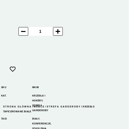
SKU
MK08
KAT.
KRZESŁA I
HOKERY
,
STREFA
STRONA GŁÓWNA
/
MEBLE
/
STREFA GARDEROBY
/ KRZESŁO
GARDEROBY
TAPICEROWANE BIAŁE
TAGI
BIAŁY
,
KONFERENCJE
,
SZKOLENIA
,