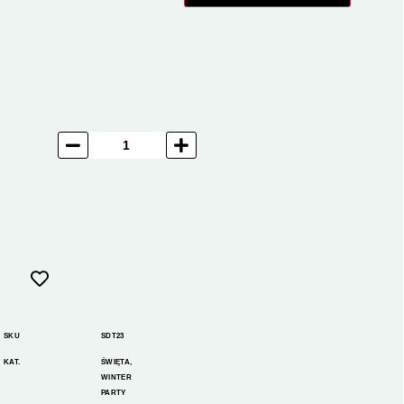
SKU
SDT23
KAT.
ŚWIĘTA
,
WINTER
PARTY