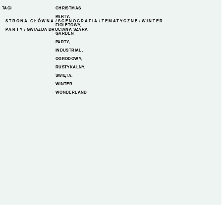
TAGI
CHRISTMAS
PARTY
,
STRONA GŁÓWNA
/
SCENOGRAFIA
/
TEMATYCZNE
/
WINTER
FIOLETOWY
,
PARTY
/ GWIAZDA DRUCIANA SZARA
GARDEN
PARTY
,
INDUSTRIAL
,
OGRODOWY
,
RUSTYKALNY
,
ŚWIĘTA
,
WINTER
WONDERLAND