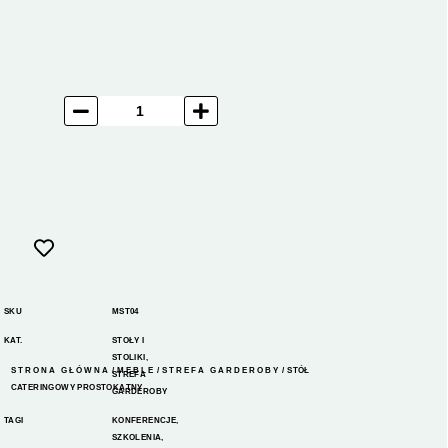
SKU
MST04
KAT.
STOŁY I
STOLIKI
,
STRONA GŁÓWNA
/
MEBLE
/
STREFA GARDEROBY
/ STÓŁ
STREFA
CATERINGOWY PROSTOKĄTNY
GARDEROBY
TAGI
KONFERENCJE
,
SZKOLENIA
,