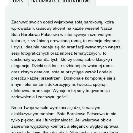
OPIS
INFORMACJE DODATKOWE
Zachwyć swoich gości wyjątkową sofą barokową, która
wprowadzi luksusowy akcent na każde wesele! Nasza
Sofa Barokowa Pałacowa w intensywnym czerwonym
kolorze, z rzeźbioną drewnianą ramą, to esencja elegancji
i stylu. Idealnie nadaje się do aranżacji wytwornych wnętrz,
sesji fotograficznych oraz imprez tematycznych. To
doskonały wybór dla tych, którzy cenią sobie klasykę i
elegancję. Dzięki solidnej, rzeźbionej drewnianej ramie
oraz złotym detalom, sofa ta przyciąga wzrok i dodaje
prestiżu każdej przestrzeni. Doskonale komponuje się z
innymi elementami dekoracyjnymi, tworząc spójną i
efektowną aranżację. Wynajem tej sofy to gwarancja
zadowolenia i zachwytu gości!
Niech Twoje wesele wyróżnia się dzięki naszym
ekskluzywnym meblom. Sofa Barokowa Pałacowa to nie
tylko piękno, ale i funkcjonalność. Jej welurowe obicie
zapewnia wyjątkowy komfort, a elegancki wygląd sprawia,
że jest idealnym tłem do zdjęć. Skorzystaj z naszej oferty