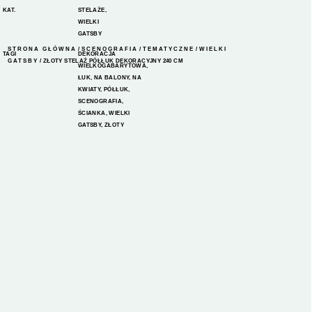
KAT.
STELAŻE
,
WIELKI
GATSBY
STRONA GŁÓWNA
/
SCENOGRAFIA
/
TEMATYCZNE
/
WIELKI
TAGI
DEKORACJA
GATSBY
/ ZŁOTY STELAŻ PÓŁŁUK DEKORACYJNY 240 CM
WIELKOGABARYTOWA
,
ŁUK
,
NA BALONY
,
NA
KWIATY
,
PÓŁŁUK
,
SCENOGRAFIA
,
ŚCIANKA
,
WIELKI
GATSBY
,
ZŁOTY