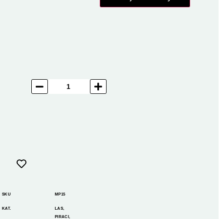
SKU
MP15
KAT.
LAS
,
PIRACI
,