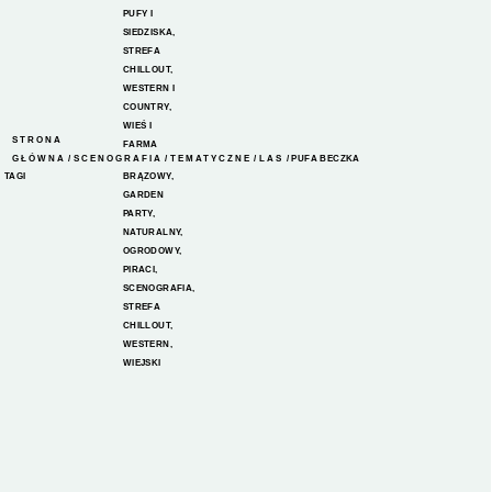
PUFY I
SIEDZISKA
,
STREFA
CHILLOUT
,
WESTERN I
COUNTRY
,
WIEŚ I
STRONA
FARMA
GŁÓWNA
/
SCENOGRAFIA
/
TEMATYCZNE
/
LAS
/ PUFA BECZKA
TAGI
BRĄZOWY
,
GARDEN
PARTY
,
NATURALNY
,
OGRODOWY
,
PIRACI
,
SCENOGRAFIA
,
STREFA
CHILLOUT
,
WESTERN
,
WIEJSKI