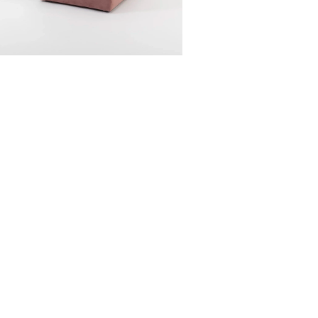
PUFA KUBIK PUDROWY
WELUR
25,00
zł
DODAJ
FACEBOOK
INSTAGRAM