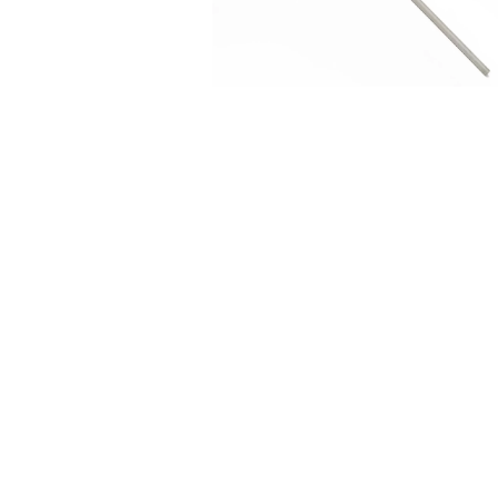
SYSTEM PIPE AND
DRAPE SŁUPEK
SREBRNY
30,00
zł
DODAJ
ŻMIGRODZKA 242D 51-131
WROCŁAW