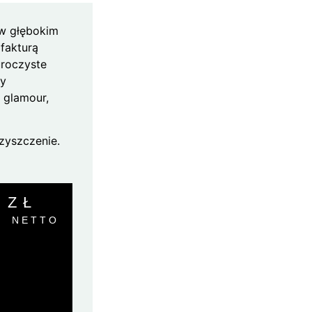
 w głębokim
 fakturą
uroczyste
zy
 glamour,
zyszczenie.
0
ZŁ
NETTO