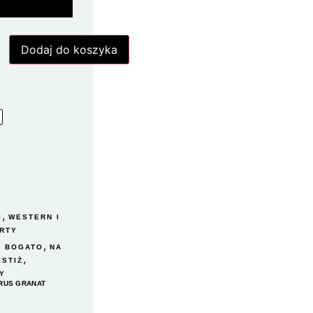
Dodaj do koszyka
,
I
WESTERN I
ARTY
,
A BOGATO
NA
,
ESTIŻ
Y
RUS GRANAT