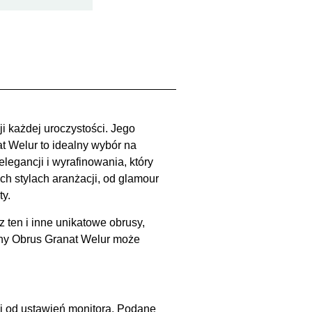
i każdej uroczystości. Jego
t Welur to idealny wybór na
legancji i wyrafinowania, który
h stylach aranżacji, od glamour
ty.
en i inne unikatowe obrusy,
tny Obrus Granat Welur może
ci od ustawień monitora. Podane