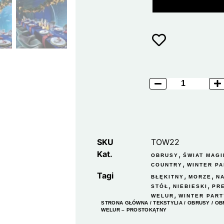
SKU
TOW22
Kat.
,
OBRUSY
ŚWIAT MAGI
,
COUNTRY
WINTER P
Tagi
,
,
BŁĘKITNY
MORZE
N
,
,
STÓŁ
NIEBIESKI
PR
,
WELUR
WINTER PART
STRONA GŁÓWNA
/
TEKSTYLIA
/
OBRUSY
/ OB
WELUR – PROSTOKĄTNY