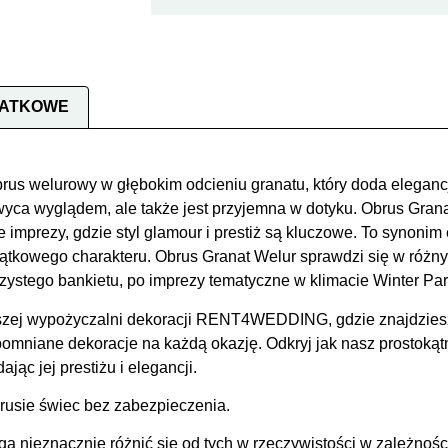
DATKOWE
rus welurowy w głębokim odcieniu granatu, który doda elegancj
hwyca wyglądem, ale także jest przyjemna w dotyku. Obrus Grana
 imprezy, gdzie styl glamour i prestiż są kluczowe. To synonim e
kowego charakteru. Obrus Granat Welur sprawdzi się w różnyc
zystego bankietu, po imprezy tematyczne w klimacie Winter Par
ej wypożyczalni dekoracji RENT4WEDDING, gdzie znajdziesz t
pomniane dekoracje na każdą okazję. Odkryj jak nasz prostoką
jąc jej prestiżu i elegancji.
brusie świec bez zabezpieczenia.
ą nieznacznie różnić się od tych w rzeczywistości w zależnoś