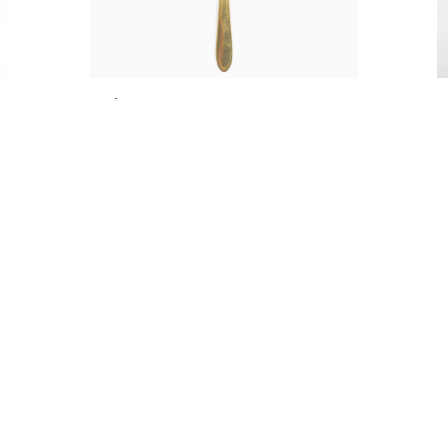
ŁYŻKA OBIADOWA ZŁOTA
BŁYSZCZĄCA
2,00
zł
DODAJ
REGULAMIN & R.O.D.O
2026 POWERED BY WWW.ETURBO.APP