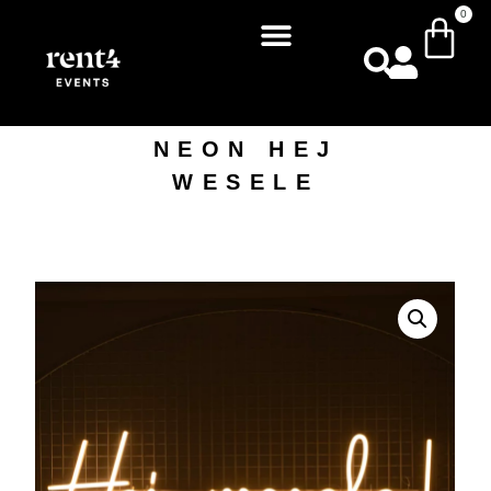
0
NEON HEJ
WESELE