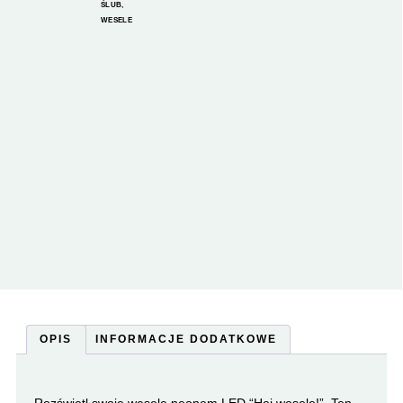
ŚLUB
,
WESELE
OPIS
INFORMACJE DODATKOWE
Rozświetl swoje wesele neonem LED “Hej wesele!”. Ten