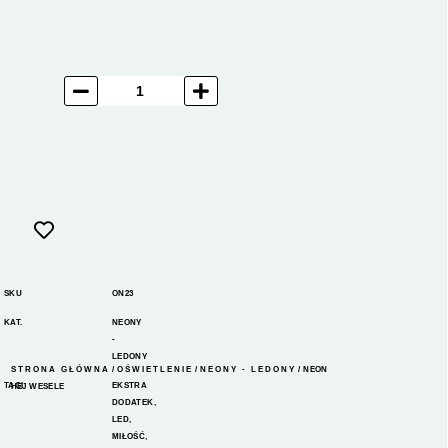
SKU
ON23
KAT.
NEONY
-
LEDONY
STRONA GŁÓWNA
/
OŚWIETLENIE
/
NEONY - LEDONY
/ NEON
TAGI
EKSTRA
HEJ WESELE
DODATEK
,
LED
,
MIŁOŚĆ
,