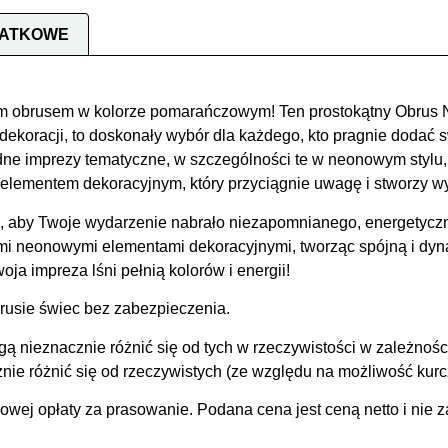
DATKOWE
m obrusem w kolorze pomarańczowym! Ten prostokątny Obru
dekoracji, to doskonały wybór dla każdego, kto pragnie dodać sw
odne imprezy tematyczne, w szczególności te w neonowym stylu, 
elementem dekoracyjnym, który przyciągnie uwagę i stworzy w
aby Twoje wydarzenie nabrało niezapomnianego, energetyczn
mi neonowymi elementami dekoracyjnymi, tworząc spójną i dyna
ja impreza lśni pełnią kolorów i energii!
brusie świec bez zabezpieczenia.
ą nieznacznie różnić się od tych w rzeczywistości w zależnoś
e różnić się od rzeczywistych (ze względu na możliwość kurcze
wej opłaty za prasowanie. Podana cena jest ceną netto i nie z