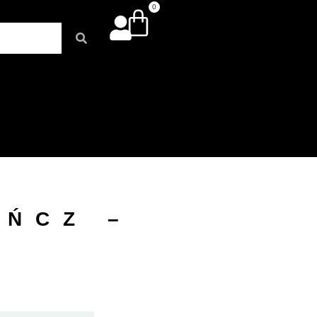
0
ŃCZ –