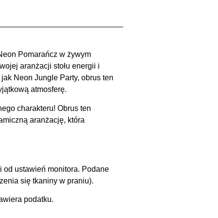
s Neon Pomarańcz w żywym
ojej aranżacji stołu energii i
jak Neon Jungle Party, obrus ten
yjątkową atmosferę.
ego charakteru! Obrus ten
miczną aranżację, która
ci od ustawień monitora. Podane
nia się tkaniny w praniu).
awiera podatku.