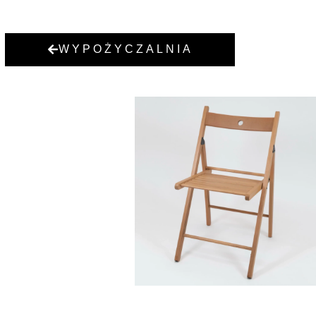
WYPOŻYCZALNIA
KRZESŁO SKŁADANE