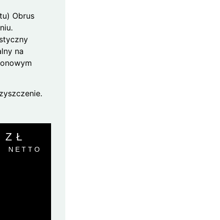
tu) Obrus
iu.
styczny
alny na
neonowym
zyszczenie.
0
ZŁ
NETTO