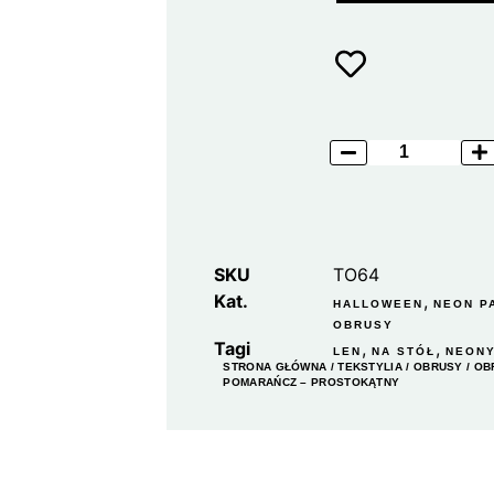
SKU
TO64
Kat.
,
HALLOWEEN
NEON P
OBRUSY
Tagi
,
,
LEN
NA STÓŁ
NEON
STRONA GŁÓWNA
/
TEKSTYLIA
/
OBRUSY
/ OB
POMARAŃCZ – PROSTOKĄTNY