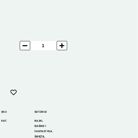
SKU
SDTZW10
KAT.
BAJKI,
BAŚNIE I
FANTASTYKA
,
ŚWIĘTA
,