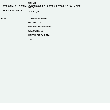
WINTER
STRONA GŁÓWNA
/
SCENOGRAFIA
/
TEMATYCZNE
/
WINTER
PARTY
,
PARTY
/ RENIFER
ZWIERZĘTA
TAGI
CHRISTMAS PARTY
,
DEKORACJA
WIELKOGABARYTOWA
,
SCENOGRAFIA
,
WINTER PARTY
,
ZIMA
,
ZOO