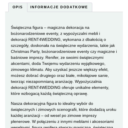
OPIS
INFORMACJE DODATKOWE
Świąteczna figura – magiczna dekoracja na
bożonarodzeniowe eventy, z wypożyczalni mebli i
dekoracji RENT4WEDDING, wykonana z dbałością o
szczegóły, doskonała na świąteczne wydarzenia, takie jak
Christmas Party, bożonarodzeniowe eventy czy magiczne i
baśniowe imprezy. Renifer, ze swoimi świątecznymi
akcentami, doda Twojemu wydarzeniu wyjątkowego,
zimowego klimatu. Aby uzyskać jeszcze większy efekt,
możesz dobrać drugiego oraz białe, mikołajowe sanie,
tworząc niezapomnianą aranżację. Wypożyczalnia
dekoracji RENT4WEDDING oferuje unikalne elementy,
które wzbogacą każdą świąteczną oprawę.
Nasza dekoracyjna figura to idealny wybór do
świątecznych i zimowych scenografii, które dodadzą uroku
każdej aranżacji – od wesel po zimowe imprezy
plenerowe. W połączeniu z innymi meblami i akcesoriami
weselnymi, figura renifera stworzy magiczną, świąteczną