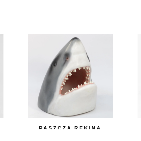
PASZCZA REKINA
300,00
zł