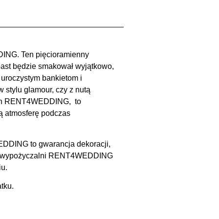
ING. Ten pięcioramienny
toast będzie smakował wyjątkowo,
 uroczystym bankietom i
 stylu glamour, czy z nutą
lnych RENT4WEDDING, to
ą atmosferę podczas
EDDING to gwarancja dekoracji,
je z wypożyczalni RENT4WEDDING
u.
tku.