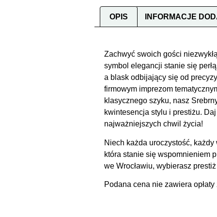
OPIS
INFORMACJE DO
Zachwyć swoich gości niezwykł
symbol elegancji stanie się per
a blask odbijający się od precy
firmowym imprezom tematycznym t
klasycznego szyku, nasz Srebrn
kwintesencja stylu i prestiżu.
najważniejszych chwil życia!
Niech każda uroczystość, każdy
która stanie się wspomnieniem
we Wrocławiu, wybierasz prestiż
Podana cena nie zawiera opłaty 