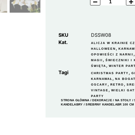
SKU
DSSW08
Kat.
ALICJA W KRAINIE C
,
HALLOWEEN
KARNAW
OPOWIEŚCI Z NARNII
,
MAGII
ŚWIECZNIKI I
,
ŚWIĘTA
WINTER PAR
Tagi
,
CHRISTMAS PARTY
G
,
KARNAWAŁ
NA BOGA
,
,
OSCARY
RETRO
SRE
,
VINTAGE
WIELKI GA
PARTY
STRONA GŁÓWNA
/
DEKORACJE
/
NA STOŁY
/
KANDELABRY
/ SREBRNY KANDELABR 100 CM