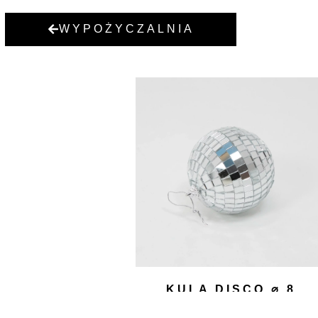
WYPOŻYCZALNIA
KULA DISCO ⌀ 8
8,00
zł