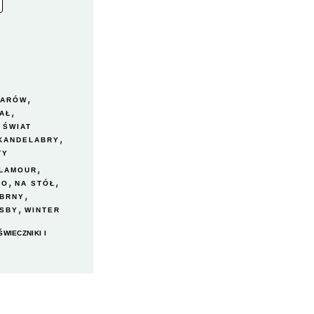
,
ZARÓW
,
AŁ
,
ŚWIAT
,
 KANDELABRY
TY
,
LAMOUR
,
,
TO
NA STÓŁ
,
BRNY
,
TSBY
WINTER
ŚWIECZNIKI I