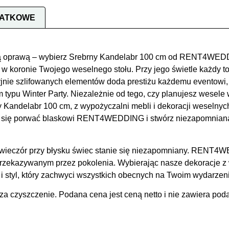
DATKOWE
ą oprawą – wybierz Srebrny Kandelabr 100 cm od RENT4WEDD
łą w koronie Twojego weselnego stołu. Przy jego świetle każdy 
zyjnie szlifowanych elementów doda prestiżu każdemu eventowi,
ypu Winter Party. Niezależnie od tego, czy planujesz wesele w
y Kandelabr 100 cm, z wypożyczalni mebli i dekoracji wese
 Daj się porwać blaskowi RENT4WEDDING i stwórz niezapomnian
 wieczór przy błysku świec stanie się niezapomniany. RENT4W
 przekazywanym przez pokolenia. Wybierając nasze dekorac
 i styl, który zachwyci wszystkich obecnych na Twoim wydarzeni
za czyszczenie. Podana cena jest ceną netto i nie zawiera poda