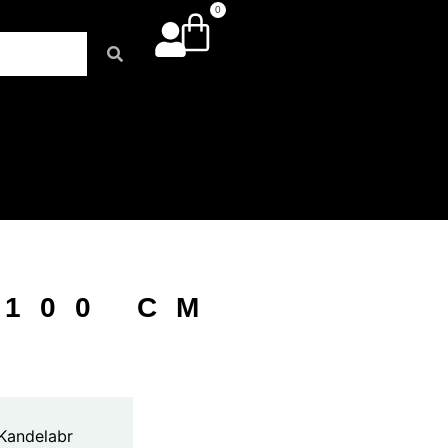
0
100 CM
 Kandelabr