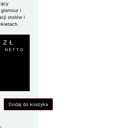
zący
 glamour i
ji stołów i
nkietach.
0
ZŁ
NETTO
Dodaj do koszyka