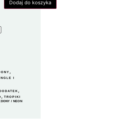
Dodaj do koszyka
,
DONY
UNGLE I
,
DODATEK
,
D
TROPIKI
LEDONY
/ NEON