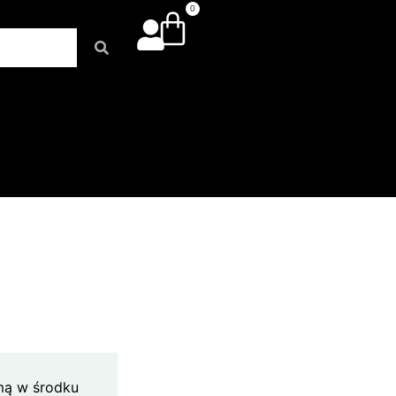
0
mą w środku