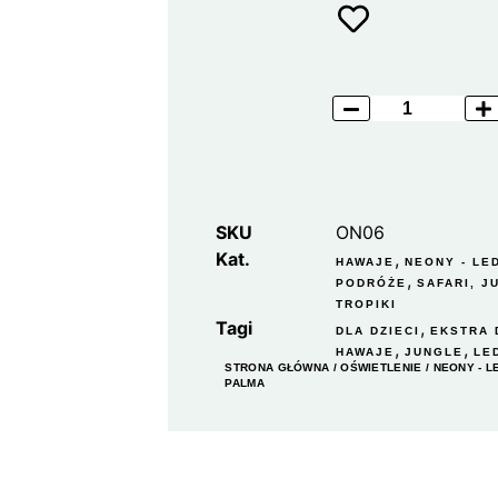
SKU
ON06
Kat.
,
HAWAJE
NEONY - LE
,
PODRÓŻE
SAFARI, J
TROPIKI
Tagi
,
DLA DZIECI
EKSTRA 
,
,
HAWAJE
JUNGLE
LE
STRONA GŁÓWNA
/
OŚWIETLENIE
/
NEONY - 
PALMA