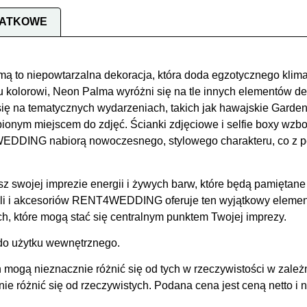
DATKOWE
mą to niepowtarzalna dekoracja, która doda egzotycznego klima
lorowi, Neon Palma wyróżni się na tle innych elementów dek
się na tematycznych wydarzeniach, takich jak hawajskie Garden
ulubionym miejscem do zdjęć. Ścianki zdjęciowe i selfie boxy w
EDDING nabiorą nowoczesnego, stylowego charakteru, co z p
 swojej imprezie energii i żywych barw, które będą pamiętan
li i akcesoriów RENT4WEDDING oferuje ten wyjątkowy elemen
h, które mogą stać się centralnym punktem Twojej imprezy.
do użytku wewnętrznego.
 mogą nieznacznie różnić się od tych w rzeczywistości w zależ
 różnić się od rzeczywistych. Podana cena jest ceną netto i n