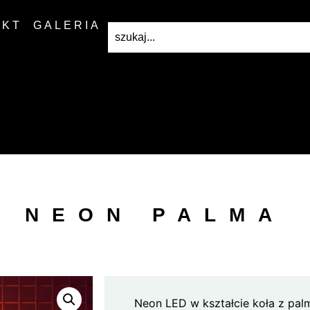
AKT
GALERIA
NEON PALMA
Neon LED w kształcie koła z pal