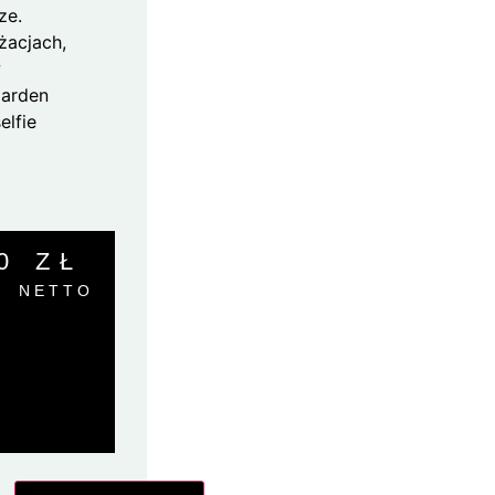
ze.
żacjach,
w
Garden
elfie
00
ZŁ
NETTO