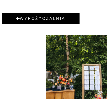
WYPOŻYCZALNIA
STARY KREDENS RET