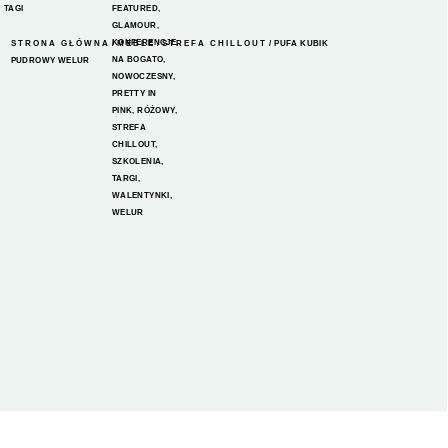
TAGI
FEATURED
,
GLAMOUR
,
KONFERENCJE
,
STRONA GŁÓWNA
/
MEBLE
/
STREFA CHILLOUT
/ PUFA KUBIK
NA BOGATO
,
PUDROWY WELUR
NOWOCZESNY
,
PRETTY IN
PINK
,
RÓŻOWY
,
STREFA
CHILLOUT
,
SZKOLENIA
,
TARGI
,
WALENTYNKI
,
WELUR