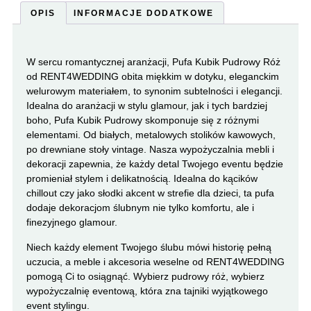
OPIS
INFORMACJE DODATKOWE
W sercu romantycznej aranżacji, Pufa Kubik Pudrowy Róż
od RENT4WEDDING obita miękkim w dotyku, eleganckim
welurowym materiałem, to synonim subtelności i elegancji.
Idealna do aranżacji w stylu glamour, jak i tych bardziej
boho, Pufa Kubik Pudrowy skomponuje się z różnymi
elementami. Od białych, metalowych stolików kawowych,
po drewniane stoły vintage. Nasza wypożyczalnia mebli i
dekoracji zapewnia, że każdy detal Twojego eventu będzie
promieniał stylem i delikatnością. Idealna do kącików
chillout czy jako słodki akcent w strefie dla dzieci, ta pufa
dodaje dekoracjom ślubnym nie tylko komfortu, ale i
finezyjnego glamour.
Niech każdy element Twojego ślubu mówi historię pełną
uczucia, a meble i akcesoria weselne od RENT4WEDDING
pomogą Ci to osiągnąć. Wybierz pudrowy róż, wybierz
wypożyczalnię eventową, która zna tajniki wyjątkowego
event stylingu.