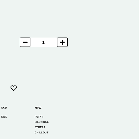
SKU
MP22
KAT.
PUFY I
SIEDZISKA
,
STREFA
CHILLOUT