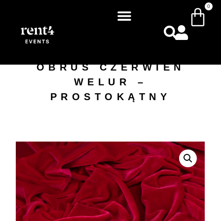
0
OBRUS CZERWIEŃ
WELUR –
PROSTOKĄTNY