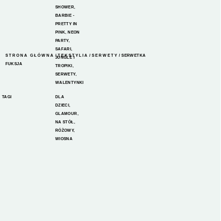
SHOWER
,
BARBIE -
PRETTY IN
PINK
,
NEON
PARTY
,
SAFARI,
STRONA GŁÓWNA
/
TEKSTYLIA
/
SERWETY
/ SERWETKA
JUNGLE I
FUKSJA
TROPIKI
,
SERWETY
,
WALENTYNKI
TAGI
DLA
DZIECI
,
GLAMOUR
,
NA STÓŁ
,
RÓŻOWY
,
WIOSNA