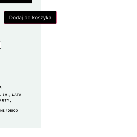
Dodaj do koszyka
A
,
A 80.
LATA
,
ARTY
ZNE
/
DISCO