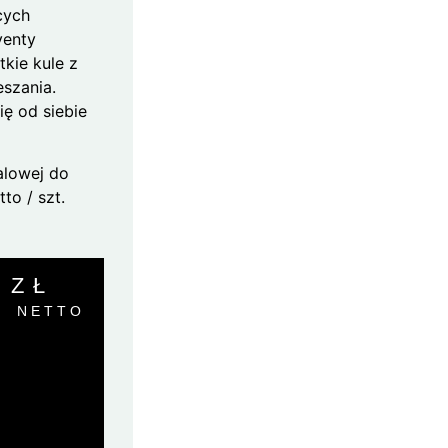
cych
venty
tkie kule z
szania.
ię od siebie
alowej do
to / szt.
0
ZŁ
NETTO