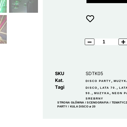
SKU
SDTK05
Kat.
,
DISCO PARTY
MUZYK
Tagi
,
,
DISCO
LATA 70.
LAT
,
,
90.
MUZYKA
NEON P
SREBRNY
STRONA GŁÓWNA
/
SCENOGRAFIA
/
TEMATYC
PARTY
/ KULA DISCO ⌀ 20