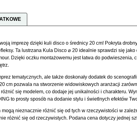
DATKOWE
ją imprezę dzięki kuli disco o średnicy 20 cm! Pokryta drobn
efleksy. Ta lustrzana Kula Disco ⌀ 20 idealnie sprawdzi się jak
amour. Dzięki oczku montażowemu jest łatwa do podwieszenia,
ętrz.
imprez tematycznych, ale także doskonały dodatek do scenografi
 20 cm pozwala na stworzenie widowiskowych aranżacji zarówno
różnić się modelem, co dodaje jej unikalności i charakteru. W
G to prosty sposób na dodanie stylu i świetlnych efektów Tw
 mogą nieznacznie różnić się od tych w rzeczywistości w zależ
 różnić się od rzeczywistych. Podana cena dotyczy jednej szt