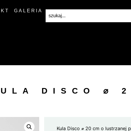
AKT
GALERIA
ULA DISCO ⌀ 
Kula Disco
⌀
20 cm o lustrzanej 