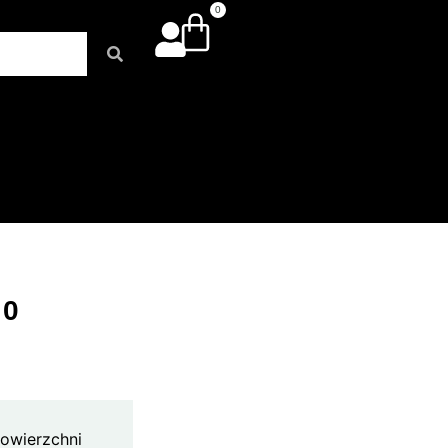
0
20
powierzchni