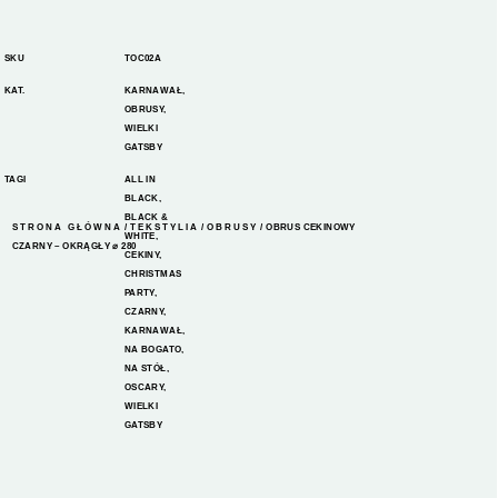
SKU
TOC02A
KAT.
KARNAWAŁ
,
OBRUSY
,
WIELKI
GATSBY
TAGI
ALL IN
BLACK
,
BLACK &
STRONA GŁÓWNA
/
TEKSTYLIA
/
OBRUSY
/ OBRUS CEKINOWY
WHITE
,
CZARNY – OKRĄGŁY ⌀ 280
CEKINY
,
CHRISTMAS
PARTY
,
CZARNY
,
KARNAWAŁ
,
NA BOGATO
,
NA STÓŁ
,
OSCARY
,
WIELKI
GATSBY