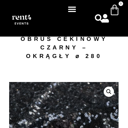
0
OBRUS CEKINOWY
CZARNY –
OKRĄGŁY ⌀ 280